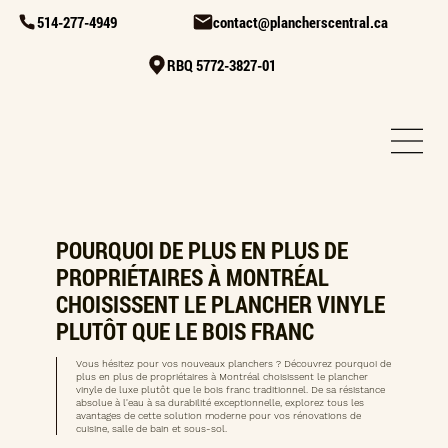
514-277-4949
contact@plancherscentral.ca
RBQ 5772-3827-01
POURQUOI DE PLUS EN PLUS DE
PROPRIÉTAIRES À MONTRÉAL
CHOISISSENT LE PLANCHER VINYLE
PLUTÔT QUE LE BOIS FRANC
Vous hésitez pour vos nouveaux planchers ? Découvrez pourquoi de
plus en plus de propriétaires à Montréal choisissent le plancher
vinyle de luxe plutôt que le bois franc traditionnel. De sa résistance
absolue à l'eau à sa durabilité exceptionnelle, explorez tous les
avantages de cette solution moderne pour vos rénovations de
cuisine, salle de bain et sous-sol.