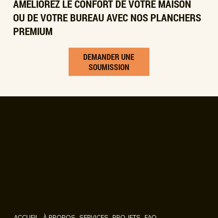
AMÉLIOREZ LE CONFORT DE VOTRE MAISON
OU DE VOTRE BUREAU AVEC NOS PLANCHERS
PREMIUM
DEMANDER UNE
SOUMISSION
À propos de nous
Planchers Central offre un service expert et des
revêtements de qualité pour les espaces résidentiels et
commerciaux, avec un large choix et une installation
professionnelle.
Liens rapides
ACCUEIL
À PROPOS
SERVICES
PROJETS
FAQ