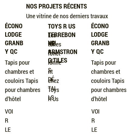
NOS PROJETS RÉCENTS
Une vitrine de nos derniers travaux
ÉCONO
ÉCONO
TOYS R US
LODGE
LODGE
TERREBON
Les
VOI
GRANB
GRANB
NE
tuiles
Y QC
Y QC
ARMSTRON
R
fonct
G TILES
LE
Tapis pour
Tapis pour
ionne
S
chambres et
chambres et
nt
DÉ
couloirs Tapis
couloirs Tapis
chez
TAI
pour chambres
pour chambres
Toys
LS
d'hôtel
d'hôtel
R Us
VOI
VOI
R
R
LE
LE