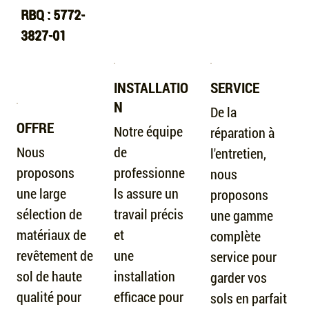
RBQ : 5772-
RBQ : 5772-
RBQ : 5772-
RBQ : 5772-
3827-01
3827-01
3827-01
3827-01
INSTALLATIO
SERVICE
N
De la
OFFRE
Notre équipe
réparation à
Nous
de
l'entretien,
proposons
professionne
nous
une large
ls assure un
proposons
sélection de
travail précis
une gamme
matériaux de
et
complète
revêtement de
une
service pour
sol de haute
installation
garder vos
qualité pour
efficace pour
sols en parfait