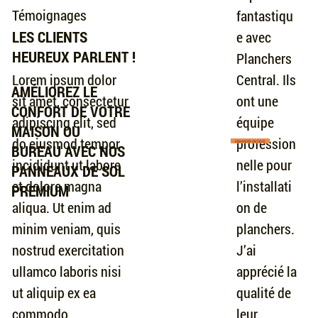
Témoignages
fantastiqu
LES CLIENTS
e avec
HEUREUX PARLENT !
Planchers
Central. Ils
Lorem ipsum dolor
AMÉLIOREZ LE
ont une
sit amet, consectetur
CONFORT DE VOTRE
équipe
adipiscing elit, sed
MAISON OU
profession
do eiusmod tempor
DEMANDER UN DEVIS
BUREAU AVEC NOS
nelle pour
incididunt ut labore
PANNEAUX DE SOL
l’installati
et dolore magna
PREMIUM
on de
aliqua. Ut enim ad
planchers.
minim veniam, quis
J’ai
nostrud exercitation
apprécié la
ullamco laboris nisi
qualité de
ut aliquip ex ea
leur
commodo