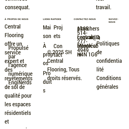
travail.
consequat.
À PROPOS DE NOUS
LIENS RAPIDES
CONTACTEZ-NOUS
SUIVEZ-
NOUS
Central
Mai
Proj
planchers
1165
514-
Flooring
son
ets
central@o
Louvain O,
277-
Politiques
offre un
utlook.co
Montréal
À
Con
Propulsé
4949
de
© 2025 SH
service
m
H4N 1G6
prop
tact
par
confidentia
Central
expert et
os
l'agence
lité
Flooring, Tous
des
Pro
numérique
Conditions
droits réservés.
revêtements
duit
EngiNerds
générales
de sol de
s
qualité pour
les espaces
résidentiels
et