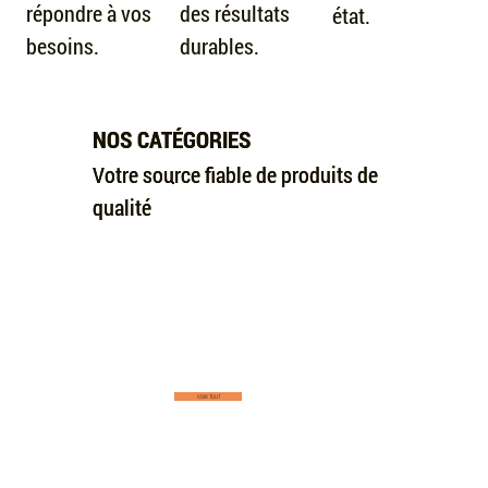
répondre à vos
des résultats
état.
besoins.
durables.
NOS CATÉGORIES
NOS CATÉGORIES
Votre source fiable de produits de
Votre source fiable de produits de
qualité
qualité
VOIR TOUT