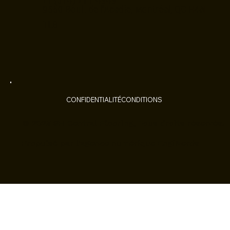
9550 Boul. de l'Acadie, Montréal, QC H4N
1L8
CONFIDENTIALITÉ
CONDITIONS
© 2025 SH Central Flooring, Tous droits réservés.
Propulsé par l'agence numérique EngiNerds