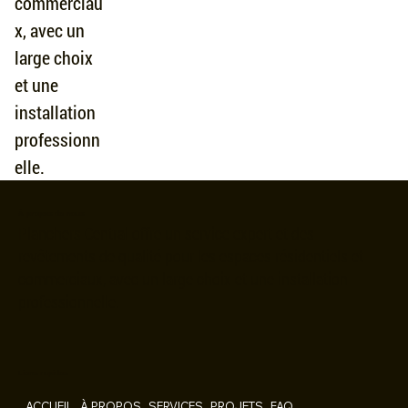
commerciau
x, avec un
large choix
et une
installation
professionn
elle.
À propos de nous
Planchers Central offre un service expert et des
revêtements de qualité pour les espaces résidentiels et
commerciaux, avec un large choix et une installation
professionnelle.
Liens rapides
ACCUEIL
À PROPOS
SERVICES
PROJETS
FAQ