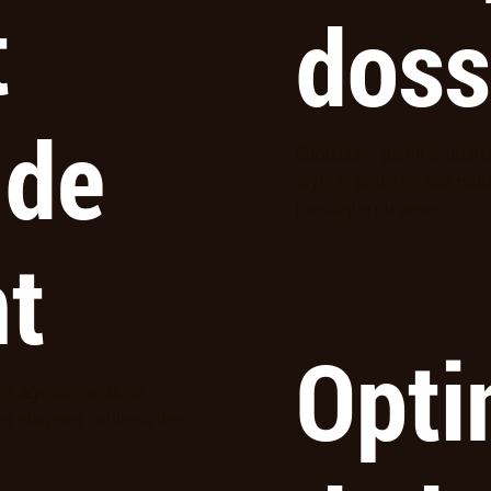
t
doss
 de
Choisissez parmi le quartz,
style et protégez vos mur
mosaïque ou verre.
t
Opti
des agencements de
des étagères coulissantes