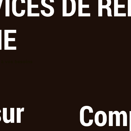
ICES DE R
NE
 à vos besoins
sur
Comp