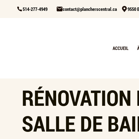
514-277-4949
contact@plancherscentral.ca
9550 B
ACCUEIL
RÉNOVATION 
SALLE DE BA