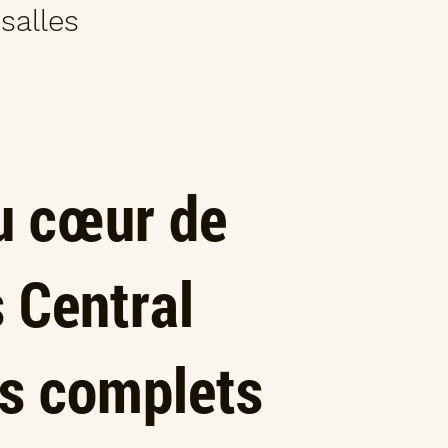
salles
u cœur de
 Central
es complets