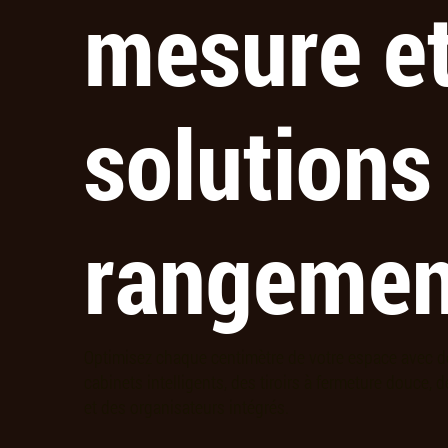
mesure e
solutions
rangemen
Optimisez chaque centimètre de votre espace avec 
cabinets intelligents, des tiroirs à fermeture douce, 
et des organisateurs intégrés.