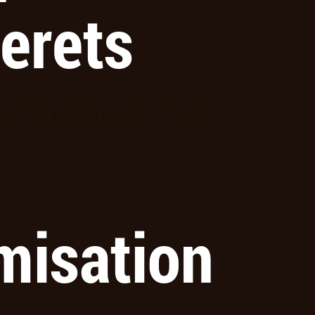
erets
 le granit, le stratifié ou le bois massif. Ajoutez du
s avec des dosserets élégants en céramique,
misation