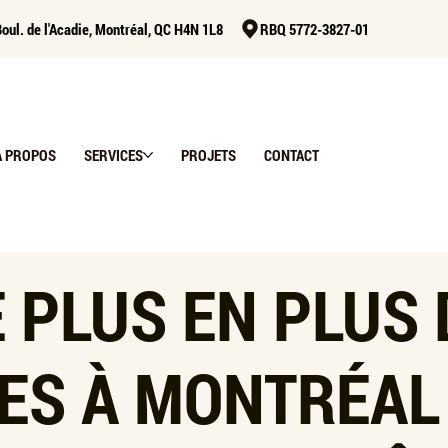
oul. de l'Acadie, Montréal, QC H4N 1L8
RBQ 5772-3827-01
À PROPOS
SERVICES
PROJETS
CONTACT
 PLUS EN PLUS 
ES À MONTRÉAL