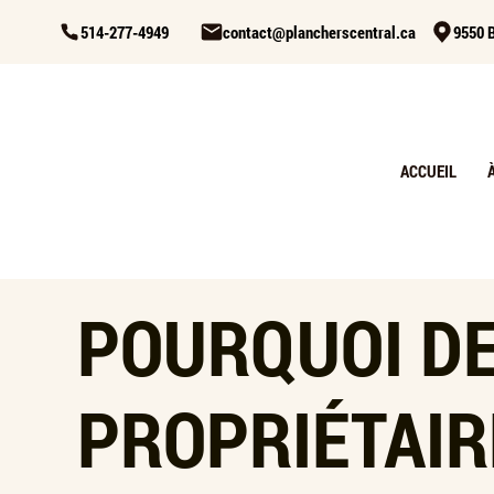
514-277-4949
contact@plancherscentral.ca
9550 B
ACCUEIL
POURQUOI DE
PROPRIÉTAIR